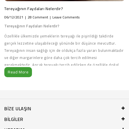
Tereyağının Faydaları Nelerdir?
06/12/2021
28 Comment
Leave Comments
Tereyağının Faydaları Nelerdir?
Özellikle ülkemizde yemeklerin tereyağı ile pişirildiği takdirde
gerçek lezzetine ulaşabileceği yönünde bir düşünce mevcuttur.
Tereyağının insan sağlığı için de oldukça fazla yararı bulunmaktadır
ve diğer margarinlere göre daha çok tercih edilmesi
gerekmektedir. Ancak tereyağı tercih edilirken de özellikle doğal
Read More
olanlara yönelmek gerekmektedir. Aksi takdirde tereyağından
sağlayacağı faydalar konusunda yeterli verim alınamayabilir.
Tereyağının Sağlığa Etkileri
BIZE ULAŞIN
BILGILER
Mide