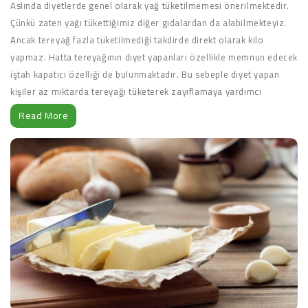
Aslında diyetlerde genel olarak yağ tüketilmemesi önerilmektedir.
Çünkü zaten yağı tükettiğimiz diğer gıdalardan da alabilmekteyiz.
Ancak tereyağ fazla tüketilmediği takdirde direkt olarak kilo
yapmaz. Hatta tereyağının diyet yapanları özellikle memnun edecek
iştah kapatıcı özelliği de bulunmaktadır. Bu sebeple diyet yapan
kişiler az miktarda tereyağı tüketerek zayıflamaya yardımcı
olabilirler. Aynı zamanda tereyağı içeriğinde bulunan vitamin ve
Read More
mineraller sayesinde sindirim sisteminin iyi çalışmasına yardımcı
olur ve metabolizmayı hızlandırır. Bu yönüyle de az miktarda
tüketildiği takdirde diyet yapan kişilerin işini kolaylaştıracaktır. Yine
de diyet yapan kişilerin tereyağı tüketimi ile ilgili en doğru bilgiyi
beslenme ve diyet uzmanlarından almaları, ona göre bir diyet
listesi oluşturmaları gerekmektedir.